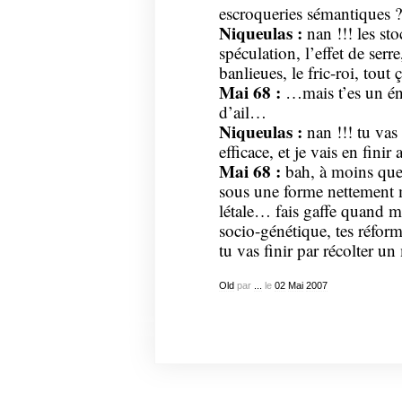
escroqueries sémantiques ?
Niqueulas :
nan !!! les sto
spéculation, l’effet de serr
banlieues, le fric-roi, tout ç
Mai 68 :
…mais t’es un én
d’ail…
Niqueulas :
nan !!! tu vas
efficace, et je vais en finir 
Mai 68 :
bah, à moins que 
sous une forme nettement m
létale… fais gaffe quand m
socio-génétique, tes réforme
tu vas finir par récolter u
Old
par
...
le
02
Mai
2007