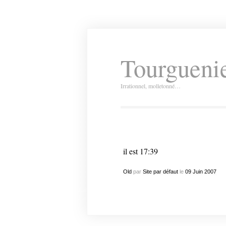
Tourguenie
Irrationnel, molletonné…
il est 17:39
Old
par
Site par défaut
le
09
Juin
2007