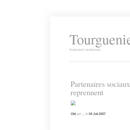
Tourguenie
Irrationnel, molletonné…
Partenaires sociaux 
reprennent
Old
par
...
le
04
Juil
2007