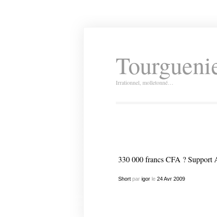
Tourguenie
Irrationnel, molletonné…
330 000 francs CFA ? Support 
Short
par
igor
le
24
Avr
2009