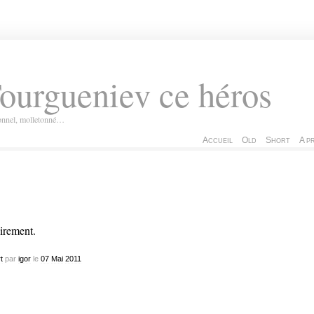
ourgueniev ce héros
ionnel, molletonné…
Accueil
Old
Short
A p
irement.
t
par
igor
le
07
Mai
2011