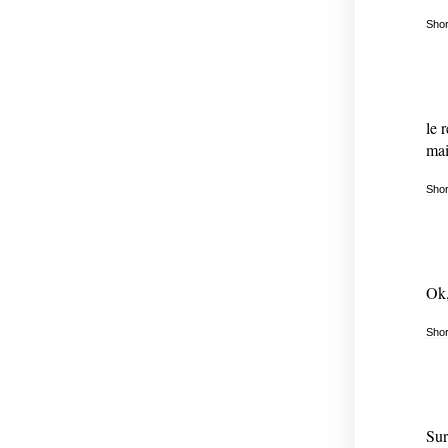
Shor
le 
mai
Shor
Ok,
Shor
Sur