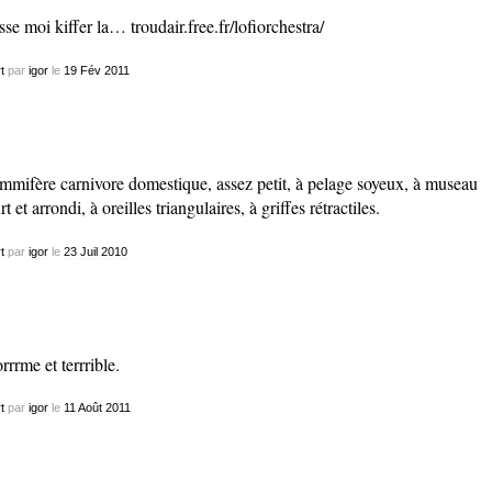
sse moi kiffer la…
troudair.free.fr/lofiorchestra/
t
par
igor
le
19
Fév
2011
mifère carnivore domestique, assez petit, à pelage soyeux, à museau
t et arrondi, à oreilles triangulaires, à griffes rétractiles.
t
par
igor
le
23
Juil
2010
orrrme et terrrible.
t
par
igor
le
11
Août
2011