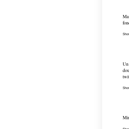
Mai
fon
Shor
Un 
dou
twi
Shor
Min
Shor