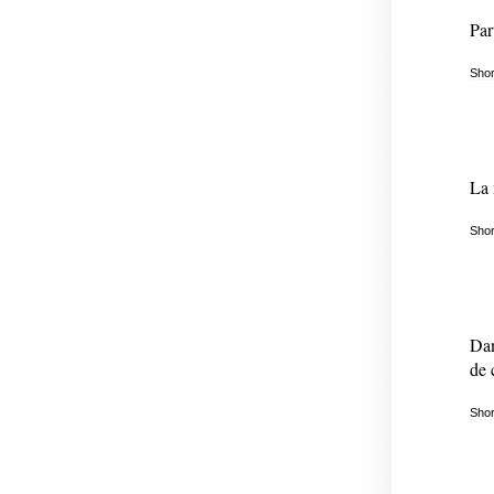
Par
Shor
La 
Shor
Dan
de 
Shor