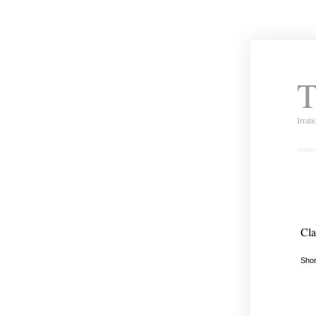
T
Irrat
Cla
Shor