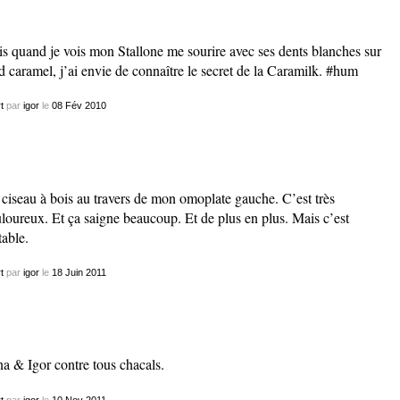
s quand je vois mon Stallone me sourire avec ses dents blanches sur
d caramel, j’ai envie de connaître le secret de la Caramilk. #hum
t
par
igor
le
08
Fév
2010
ciseau à bois au travers de mon omoplate gauche. C’est très
loureux. Et ça saigne beaucoup. Et de plus en plus. Mais c’est
table.
t
par
igor
le
18
Juin
2011
a & Igor contre tous chacals.
t
par
igor
le
10
Nov
2011