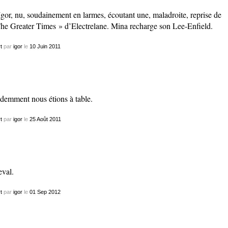
Igor, nu, soudainement en larmes, écoutant une, maladroite, reprise de
he Greater Times » d’Electrelane. Mina recharge son Lee-Enfield.
t
par
igor
le
10
Juin
2011
demment nous étions à table.
t
par
igor
le
25
Août
2011
val.
t
par
igor
le
01
Sep
2012