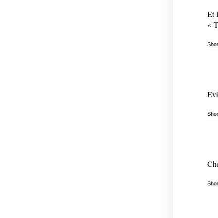
Et 
« T
Shor
Evi
Shor
Che
Shor