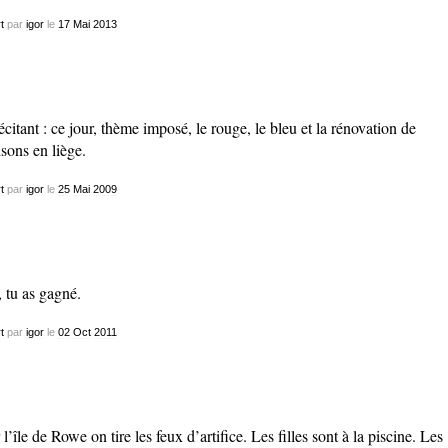
t
par
igor
le
17
Mai
2013
récitant : ce jour, thème imposé, le rouge, le bleu et la rénovation de
sons en liège.
t
par
igor
le
25
Mai
2009
 tu as gagné.
t
par
igor
le
02
Oct
2011
 l’île de Rowe on tire les feux d’artifice. Les filles sont à la piscine. Les