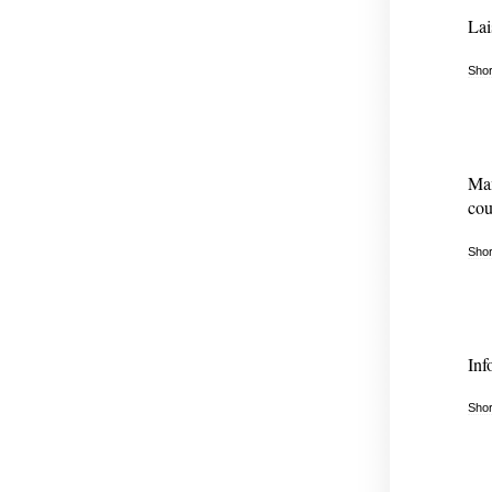
Lai
Shor
Mam
cour
Shor
Inf
Shor