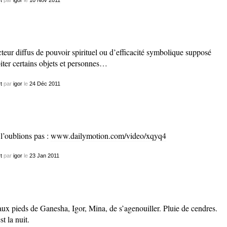
teur diffus de pouvoir spirituel ou d’efficacité symbolique supposé
iter certains objets et personnes…
t
par
igor
le
24
Déc
2011
l’oublions pas :
www.dailymotion.com/video/xqyq4
t
par
igor
le
23
Jan
2011
aux pieds de Ganesha, Igor, Mina, de s’agenouiller. Pluie de cendres.
st la nuit.