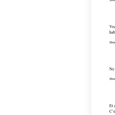
Vec
hab
Shor
Ne 
Shor
Et 
C’e