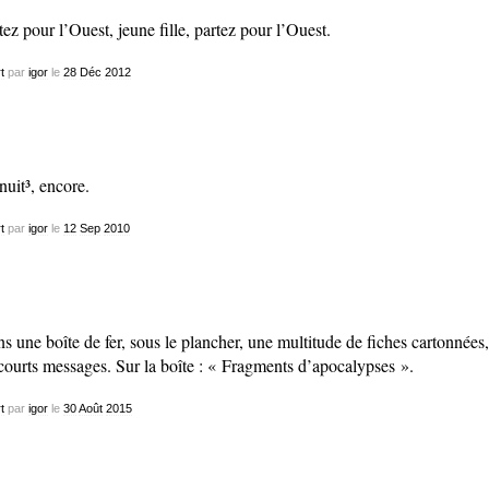
tez pour l’Ouest, jeune fille, partez pour l’Ouest.
t
par
igor
le
28
Déc
2012
nuit³, encore.
t
par
igor
le
12
Sep
2010
s une boîte de fer, sous le plancher, une multitude de fiches cartonnées,
courts messages. Sur la boîte : « Fragments d’apocalypses ».
t
par
igor
le
30
Août
2015