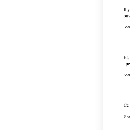
Il 
ouv
Shor
Et,
ape
Shor
Ce 
Shor