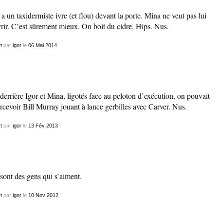
y a un taxidermiste ivre (et flou) devant la porte. Mina ne veut pas lui
rir. C’est sûrement mieux. On boit du cidre. Hips. Nus.
t
par
igor
le
06
Mai
2014
 derrière Igor et Mina, ligotés face au peloton d’exécution, on pouvait
rcevoir Bill Murray jouant à lance gerbilles avec Carver. Nus.
t
par
igor
le
13
Fév
2013
sont des gens qui s’aiment.
t
par
igor
le
10
Nov
2012