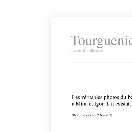
Tourguenie
Irrationnel, molletonné…
Les véritables photos du b
à Mina et Igor. Il n’existai
Short
par
igor
le
02
Mai
2011