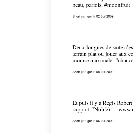
beau, parfois. #moonfruit
Short
par
igor
le
02
Juil
2009
Deux longues de suite c’es
terrain plat ou jouer aux c
mouise maximale. #chanc
Short
par
igor
le
08
Juil
2009
Et puis il y a Regis Rober
support #Nolife) …
www.d
Short
par
igor
le
06
Juil
2009