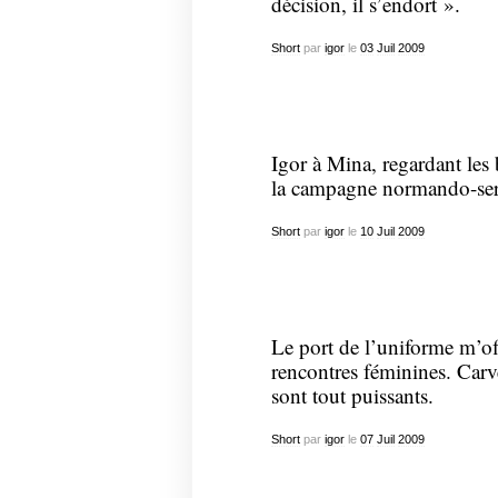
décision, il s’endort ».
Short
par
igor
le
03
Juil
2009
Igor à Mina, regardant les
la campagne normando-serbe
Short
par
igor
le
10
Juil
2009
Le port de l’uniforme m’of
rencontres féminines. Carv
sont tout puissants.
Short
par
igor
le
07
Juil
2009