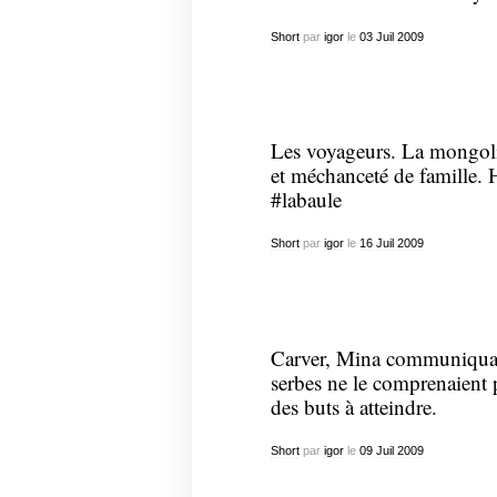
Short
par
igor
le
03
Juil
2009
Les voyageurs. La mongolie
et méchanceté de famille. H
#labaule
Short
par
igor
le
16
Juil
2009
Carver, Mina communiquaie
serbes ne le comprenaient p
des buts à atteindre.
Short
par
igor
le
09
Juil
2009