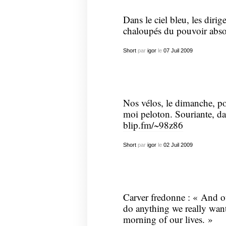
Dans le ciel bleu, les diri
chaloupés du pouvoir abso
Short
par
igor
le
07
Juil
2009
Nos vélos, le dimanche, po
moi peloton. Souriante, d
blip.fm/~98z86
Short
par
igor
le
02
Juil
2009
Carver fredonne : « And o
do anything we really want
morning of our lives. »