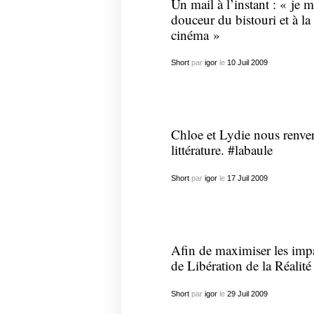
Un mail à l’instant : « je m
douceur du bistouri et à la
cinéma »
Short
par
igor
le
10
Juil
2009
Chloe et Lydie nous renvers
littérature. #labaule
Short
par
igor
le
17
Juil
2009
Afin de maximiser les impa
de Libération de la Réalit
Short
par
igor
le
29
Juil
2009