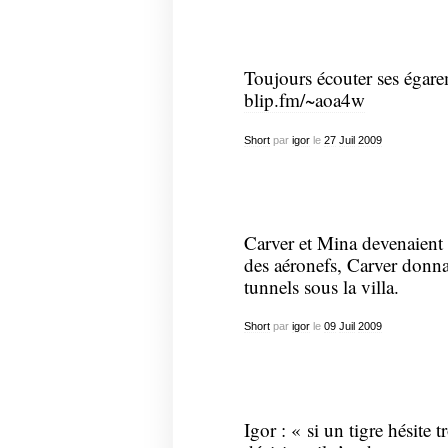
Toujours écouter ses égare
blip.fm/~aoa4w
Short
par
igor
le
27
Juil
2009
Carver et Mina devenaient 
des aéronefs, Carver donna
tunnels sous la villa.
Short
par
igor
le
09
Juil
2009
Igor : « si un tigre hésite