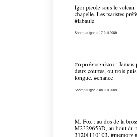
Igor picole sous le volcan.
chapelle. Les tsaristes pré
#labaule
Short
par
igor
le
17
Juil
2009
παραδεικνύναι : Jamais p
deux courtes, ou trois puis
longue. #chance
Short
par
igor
le
08
Juil
2009
M. Fox : au dos de la bross
M2329653D, au bout du tub
3120IT10103. #memory #