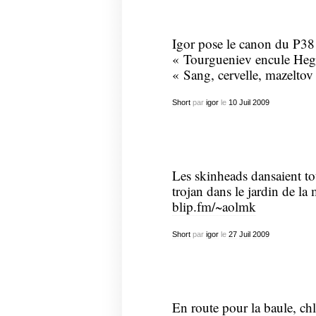
Igor pose le canon du P38 
« Tourgueniev encule Hegel,
« Sang, cervelle, mazeltov 
Short
par
igor
le
10
Juil
2009
Les skinheads dansaient to
trojan dans le jardin de 
blip.fm/~aolmk
Short
par
igor
le
27
Juil
2009
En route pour la baule, chl