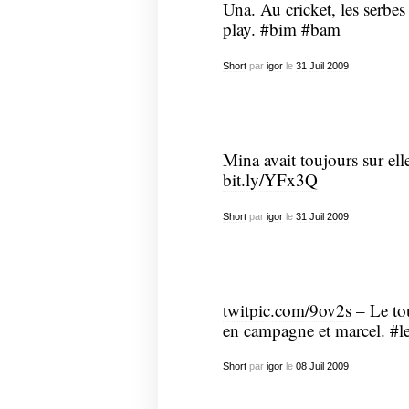
Una. Au cricket, les serbes 
play. #bim #bam
Short
par
igor
le
31
Juil
2009
Mina avait toujours sur el
bit.ly/YFx3Q
Short
par
igor
le
31
Juil
2009
twitpic.com/9ov2s
– Le tou
en campagne et marcel. #
Short
par
igor
le
08
Juil
2009