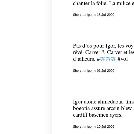
chanter la folie. La milice e
Short
par
igor
le
15
Juil
2009
Pas d’os pour Igor, les voy
rêvé, Carver ?, Carver et le
d’ailleurs. #
#vol
Short
par
igor
le
01
Juil
2009
Igor atone ahmedabad time
boeotia assure arcsin ble
cardiff basemen ayers.
Short
par
igor
le
10
Juil
2009