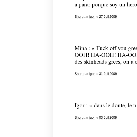
a parar porque soy un hero
Short
par
igor
le
27
Juil
2009
Mina : « Fuck off you gre
OOH! HA-OOH! HA-OOH ! »
des skinheads grecs, on a 
Short
par
igor
le
31
Juil
2009
Igor : « dans le doute, le ti
Short
par
igor
le
03
Juil
2009