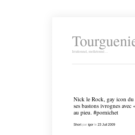
Tourguenie
Irrationnel, molletonné…
Nick le Rock, gay icon du q
ses bastons ivrognes avec «
au pieu. #pornichet
Short
par
igor
le
23
Juil
2009