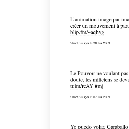
L’animation image par ima
créer un mouvement à part
blip.fm/~aqhvg
Short
par
igor
le
28
Juil
2009
Le Pouvoir ne voulant pas 
doute, les miliciens se deva
tr.im/rcAY
#mj
Short
par
igor
le
07
Juil
2009
Yo puedo volar. Garaballo