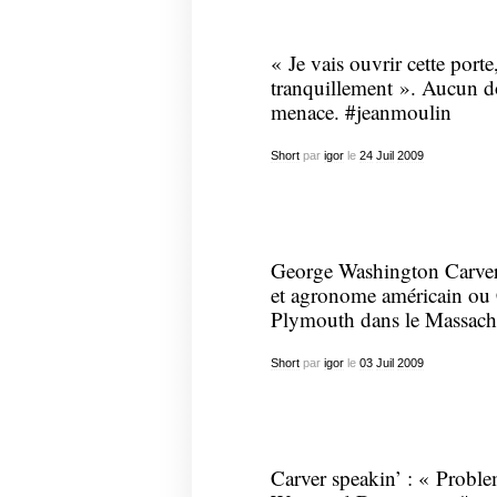
« Je vais ouvrir cette porte,
tranquillement ». Aucun dou
menace. #jeanmoulin
Short
par
igor
le
24
Juil
2009
George Washington Carver
et agronome américain ou 
Plymouth dans le Massac
Short
par
igor
le
03
Juil
2009
Carver speakin’ : « Proble