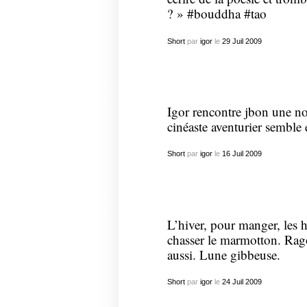
? » #bouddha #tao
Short
par
igor
le
29
Juil
2009
Igor rencontre jbon une no
cinéaste aventurier semble 
Short
par
igor
le
16
Juil
2009
L’hiver, pour manger, les 
chasser le marmotton. Rag
aussi. Lune gibbeuse.
Short
par
igor
le
24
Juil
2009