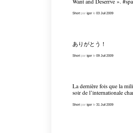
Want and Deserrve ». #sp
Short
par
igor
le
03
Juil
2009
ありがとう！
Short
par
igor
le
09
Juil
2009
La dernière fois que la mili
soir de l’internationale cha
Short
par
igor
le
31
Juil
2009