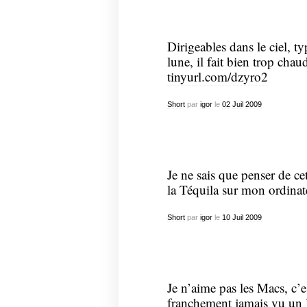
Dirigeables dans le ciel, t
lune, il fait bien trop chau
tinyurl.com/dzyro2
Short
par
igor
le
02
Juil
2009
Je ne sais que penser de ce
la Téquila sur mon ordinat
Short
par
igor
le
10
Juil
2009
Je n’aime pas les Macs, c’e
franchement jamais vu un U