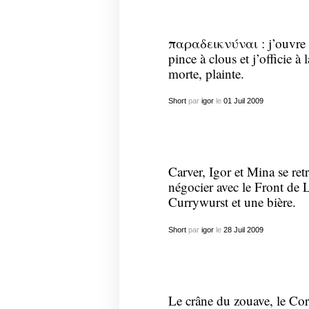
παραδεικνύναι : j’ouvre l
pince à clous et j’officie à 
morte, plainte.
Short
par
igor
le
01
Juil
2009
Carver, Igor et Mina se r
négocier avec le Front de L
Currywurst et une bière.
Short
par
igor
le
28
Juil
2009
Le crâne du zouave, le Corb