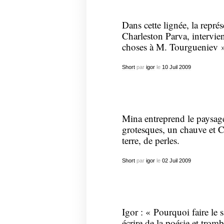
Dans cette lignée, la repré
Charleston Parva, intervien
choses à M. Tourgueniev 
Short
par
igor
le
10
Juil
2009
Mina entreprend le paysage
grotesques, un chauve et C
terre, de perles.
Short
par
igor
le
02
Juil
2009
Igor : « Pourquoi faire le 
écrire de la poésie et trom