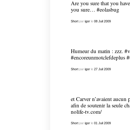
Are you sure that you have
you sure… #eolasbug
Short
par
igor
le
08
Juil
2009
Humeur du matin : zzz. #v
#encoreunmotclefdeplus #tr
Short
par
igor
le
27
Juil
2009
et Carver n’avaient aucun 
afin de soutenir la seule c
nolife-tv.com/
Short
par
igor
le
01
Juil
2009