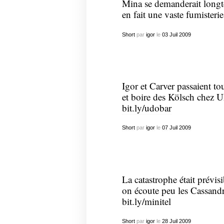
Mina se demanderait longte
en fait une vaste fumisterie
Short
par
igor
le
03
Juil
2009
Igor et Carver passaient to
et boire des Kölsch chez U
bit.ly/udobar
Short
par
igor
le
07
Juil
2009
La catastrophe était prévi
on écoute peu les Cassandre
bit.ly/minitel
Short
par
igor
le
28
Juil
2009