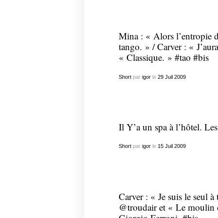
Mina : « Alors l’entropie d
tango. » / Carver : « J’aur
« Classique. » #tao #bis
Short
par
igor
le
29
Juil
2009
Il Y’a un spa à l’hôtel. Les
Short
par
igor
le
15
Juil
2009
Carver : « Je suis le seul à 
@troudair et « Le moulin d
Giorgio Ferroni. #bis