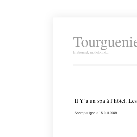
Tourguenie
Irrationnel, molletonné…
Il Y’a un spa à l’hôtel. Les
Short
par
igor
le
15
Juil
2009