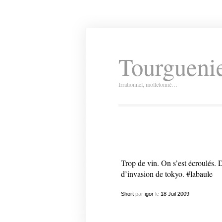
Tourguenie
Irrationnel, molletonné…
Trop de vin. On s’est écroulés. 
d’invasion de tokyo. #labaule
Short
par
igor
le
18
Juil
2009