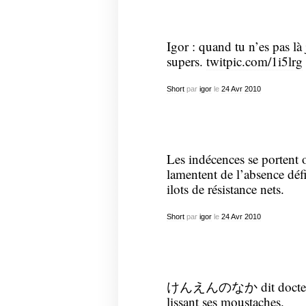
Igor : quand tu n’es pas là
supers.
twitpic.com/1i5lrg
Short
par
igor
le
24
Avr
2010
Les indécences se portent o
lamentent de l’absence défi
ilots de résistance nets.
Short
par
igor
le
24
Avr
2010
けんえんのなか dit doctement 
lissant ses moustaches.