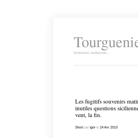
Tourguenie
Irrationnel, molletonné…
Les fugitifs souvenirs mati
inutiles questions sicilienn
vent, la fin.
Short
par
igor
le
24
Avr
2010