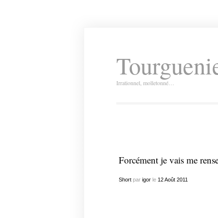
Tourguenie
Irrationnel, molletonné…
Forcément je vais me rens
Short
par
igor
le
12
Août
2011