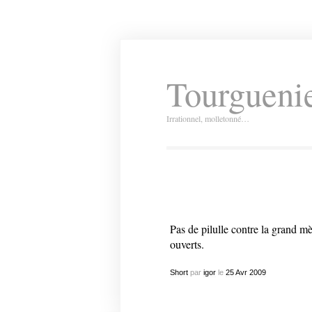
Tourguenie
Irrationnel, molletonné…
Pas de pilulle contre la grand mè
ouverts.
Short
par
igor
le
25
Avr
2009