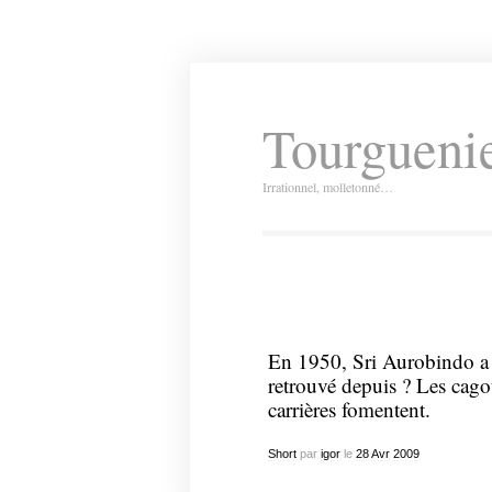
Tourguenie
Irrationnel, molletonné…
En 1950, Sri Aurobindo a q
retrouvé depuis ? Les cago
carrières fomentent.
Short
par
igor
le
28
Avr
2009