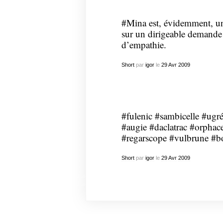
#Mina est, évidemment, u
sur un dirigeable demande
d’empathie.
Short
par
igor
le
29
Avr
2009
#fulenic #sambicelle #ugr
#augie #daclatrac #orphace
#regarscope #vulbrune #
Short
par
igor
le
29
Avr
2009