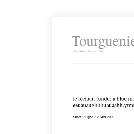
Tourguenie
Irrationnel, molletonné…
le récitant (under a blue m
eeuauaughhhuauaahh.ytm
Short
par
igor
le
29
Avr
2009