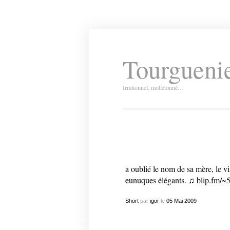
Tourguenie
Irrationnel, molletonné…
a oublié le nom de sa mère, le vi
eunuques élégants. ♫
blip.fm/~
Short
par
igor
le
05
Mai
2009