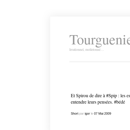
Tourguenie
Irrationnel, molletonné…
Et Spirou de dire à #Spip : les 
entendre leurs pensées. #bédé
Short
par
igor
le
07
Mai
2009