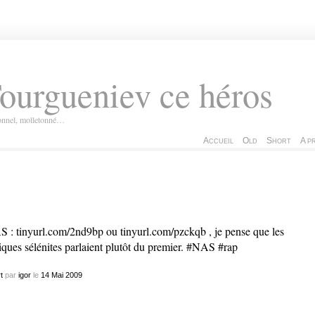
ourgueniev ce héros
ionnel, molletonné…
Accueil
Old
Short
A p
S :
tinyurl.com/2nd9bp
ou
tinyurl.com/pzckqb
, je pense que les
iques sélénites parlaient plutôt du premier. #NAS #rap
t
par
igor
le
14
Mai
2009