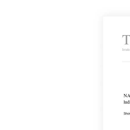
T
Irrat
NA
lud
Shor