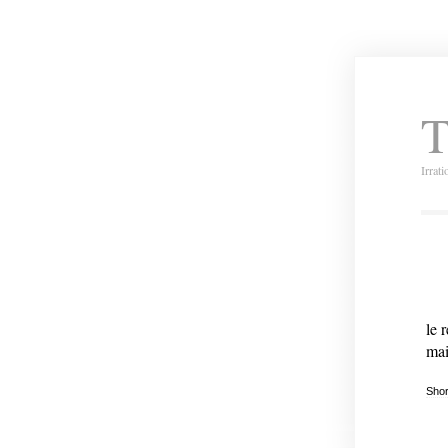
T
Irrat
le 
mai
Shor