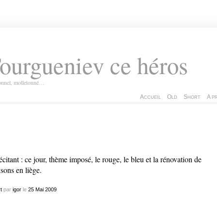
ourgueniev ce héros
ionnel, molletonné…
Accueil
Old
Short
A p
récitant : ce jour, thème imposé, le rouge, le bleu et la rénovation de
sons en liège.
t
par
igor
le
25
Mai
2009