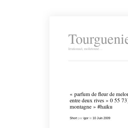
Tourguenie
Irrationnel, molletonné…
« parfum de fleur de melo
entre deux rives » 0 55 73]
montagne » #haiku
Short
par
igor
le
10
Juin
2009