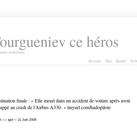
ourgueniev ce héros
ionnel, molletonné…
Accueil
Old
Short
A p
tination finale : « Elle meurt dans un accident de voiture après avoir
appé au crash de l’Airbus A330. »
tinyurl.com/hadopilote
t
par
igor
le
11
Juin
2009