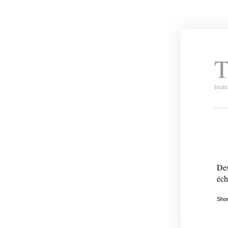
T
Irrat
Des
éch
Shor