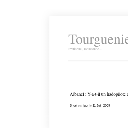
Tourguenie
Irrationnel, molletonné…
Albanel : Y-a-t-il un hadopilote
Short
par
igor
le
11
Juin
2009