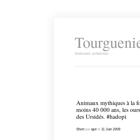
Tourguenie
Irrationnel, molletonné…
Animaux mythiques à la foi
moins 40 000 ans, les ours
des Ursidés. #hadopi
Short
par
igor
le
11
Juin
2009