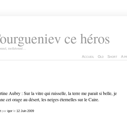
ourgueniev ce héros
ionnel, molletonné…
Accueil
Old
Short
A p
tine Aubry : Sur la vitre qui ruisselle, la terre me parait si belle, je
ne cet orage au désert, les neiges éternelles sur le Caire.
t
par
igor
le
12
Juin
2009