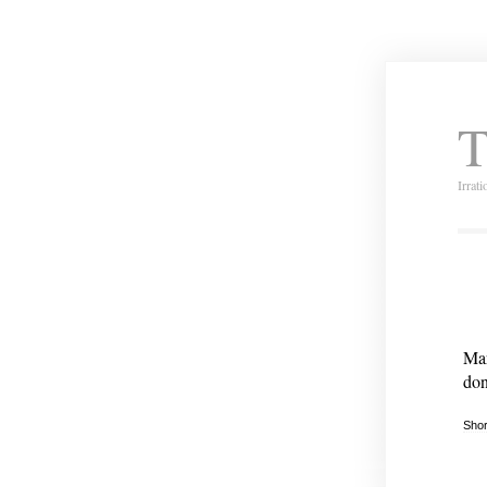
T
Irrat
Mar
don
Shor