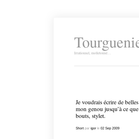
Tourguenie
Irrationnel, molletonné…
Je voudrais écrire de belle
mon genou jusqu’à ce que ça
bouts, stylet.
Short
par
igor
le
02
Sep
2009