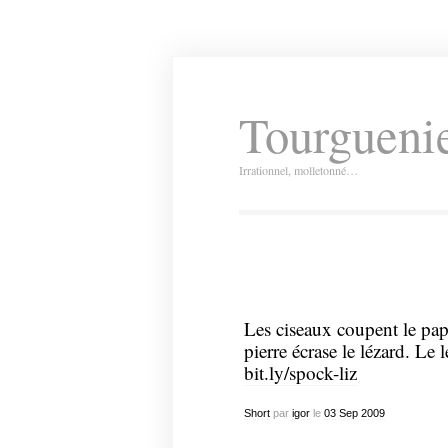
Tourguenie
Irrationnel, molletonné…
Les ciseaux coupent le pap
pierre écrase le lézard. 
bit.ly/spock-liz
Short
par
igor
le
03
Sep
2009