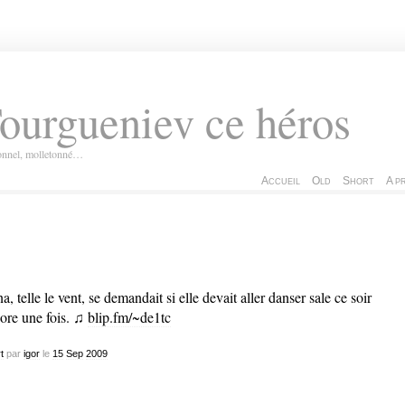
ourgueniev ce héros
ionnel, molletonné…
Accueil
Old
Short
A p
a, telle le vent, se demandait si elle devait aller danser sale ce soir
ore une fois. ♫
blip.fm/~de1tc
t
par
igor
le
15
Sep
2009