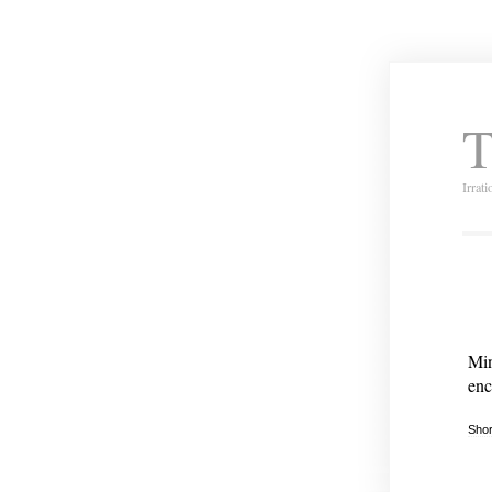
T
Irrat
Min
enc
Shor