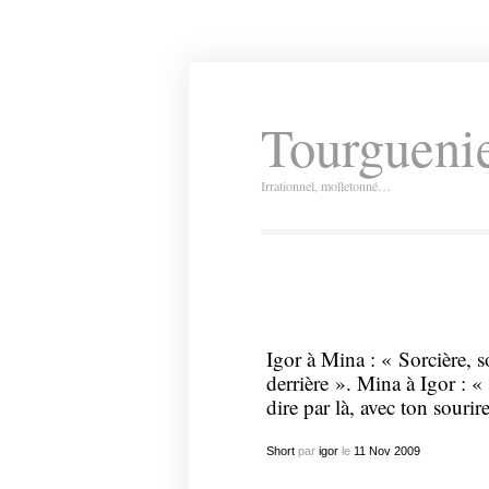
Tourguenie
Irrationnel, molletonné…
Igor à Mina : « Sorcière, s
derrière ». Mina à Igor : 
dire par là, avec ton sourir
Short
par
igor
le
11
Nov
2009