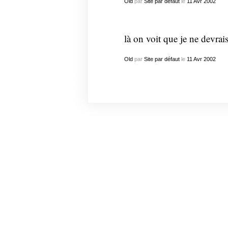
Old
par
Site par défaut
le
11
Avr
2002
là on voit que je ne devrais
Old
par
Site par défaut
le
11
Avr
2002