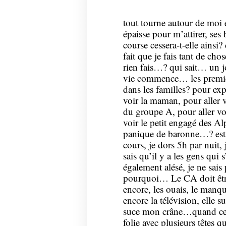
tout tourne autour de moi e
épaisse pour m’attirer, ses
course cessera-t-elle ainsi? 
fait que je fais tant de cho
rien fais…? qui sait… un jo
vie commence… les premièr
dans les familles? pour expr
voir la maman, pour aller v
du groupe A, pour aller voi
voir le petit engagé des Alp
panique de baronne…? est u
cours, je dors 5h par nuit,
sais qu’il y a les gens qui 
également alésé, je ne sais
pourquoi… Le CA doit êtr
encore, les ouais, le man
encore la télévision, elle s
suce mon crâne…quand cette
folie avec plusieurs têtes qu