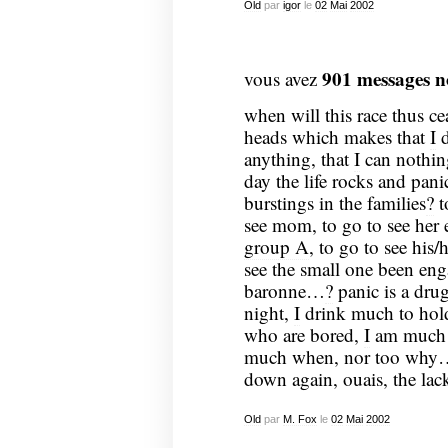
Old
par
igor
le
02
Mai
2002
901 messages n
vous avez
when will this race thus ce
heads which makes that
I
d
anything, that
I
can nothi
day the life rocks and pani
burstings in the families
?
t
see mom, to go to see her e
group A
, to go to see his/
see the small one been eng
baronne…
?
panic is a dru
night,
I
drink much to hol
who are bored,
I
am much 
much when, nor too why…
down again, ouais, the lack
Old
par
M. Fox
le
02
Mai
2002