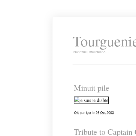
Tourguenie
Irrationnel, molletonné…
Minuit pile
Old
par
igor
le
26
Oct
2003
Tribute to Captain