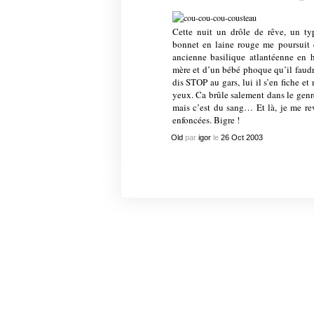
Cette nuit un drôle de rêve, un 
bonnet en laine rouge me poursuit d
ancienne basilique atlantéenne en 
mère et d’un bébé phoque qu’il faud
dis STOP au gars, lui il s’en fiche e
yeux. Ca brûle salement dans le genr
mais c’est du sang… Et là, je me rev
enfoncées. Bigre !
Old
par
igor
le
26
Oct
2003