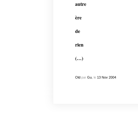
autre
ère
de
rien
(…)
Old
par
Gu.
le
13
Nov
2004