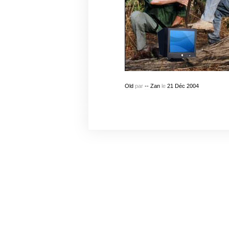
Old
par
-- Zan
le
21
Déc
2004