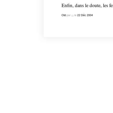
Enfin, dans le doute, les 
Old
par
...
le
22
Déc
2004