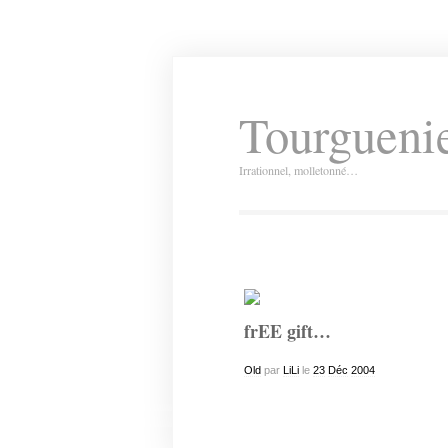
Tourguenie
Irrationnel, molletonné…
frEE gift…
Old
par
LiLi
le
23
Déc
2004