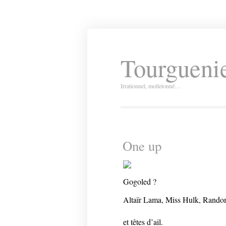
Tourguenie
Irrationnel, molletonné…
One up
Gogoled ?
Altaïr Lama, Miss Hulk, Random 
et têtes d’ail.