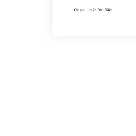
Old
par
...
le
24
Déc
2004