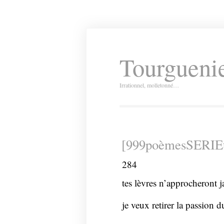
Tourguenie
Irrationnel, molletonné…
[999poèmesSERIEt
284
tes lèvres n’approcheront j
je veux retirer la passion 