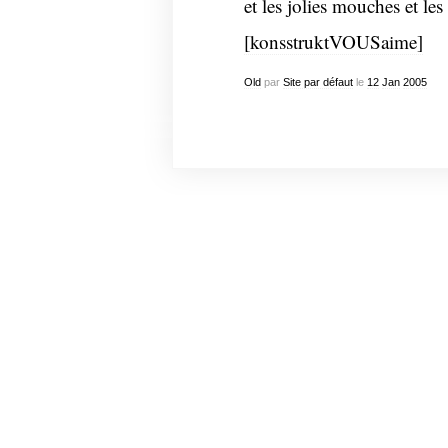
et les jolies mouches et le
[konsstruktVOUSaime]
Old
par
Site par défaut
le
12
Jan
2005