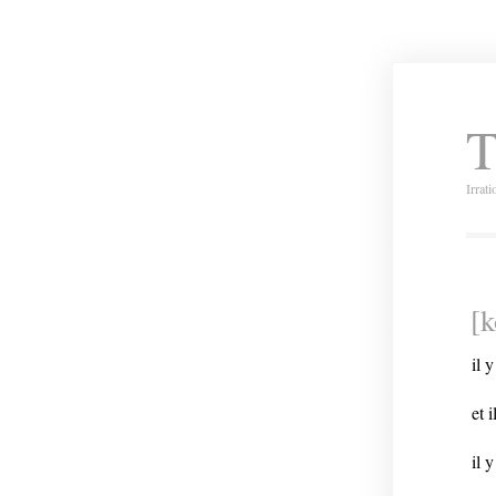
T
Irrat
[
il 
et 
il 