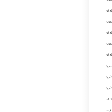
et 
des
et 
des
et 
qui
qu’
qu’
la 
il 