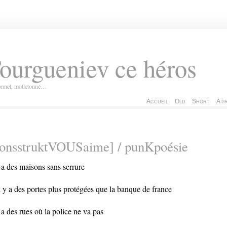
ourgueniev ce héros
ionnel, molletonné…
Accueil
Old
Short
A p
konsstruktVOUSaime] / punKpoésie
y a des maisons sans serrure
il y a des portes plus protégées que la banque de france
y a des rues où la police ne va pas