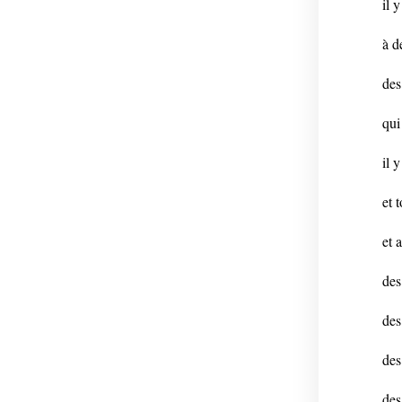
il 
à d
des
qui
il 
et 
et 
des
des
des
des