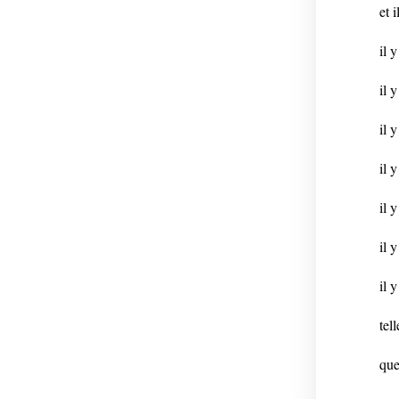
et 
il 
il 
il 
il 
il 
il 
il 
tel
que