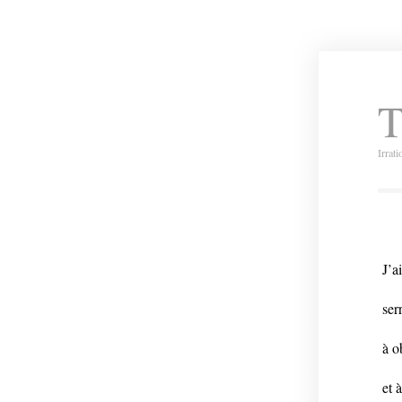
T
Irrat
J’a
ser
à o
et 