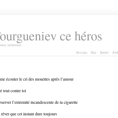
ourgueniev ce héros
ionnel, molletonné…
Accueil
Old
Short
A p
ime écouter le cri des mouettes après l’amour
ré tout contre toi
bserver l’extremité incandescente de ta cigarette
à rêver que cet instant dure toujours