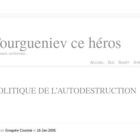
ourgueniev ce héros
ionnel, molletonné…
Accueil
Old
Short
A p
OLITIQUE DE L’AUTODESTRUCTION
par
Gregoire Courtois
le
16
Jan
2005