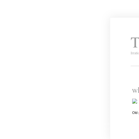
T
Irrat
wh
Old