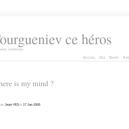
ourgueniev ce héros
ionnel, molletonné…
Accueil
Old
Short
A p
ere is my mind ?
par
Jean-YES
le
17
Jan
2005