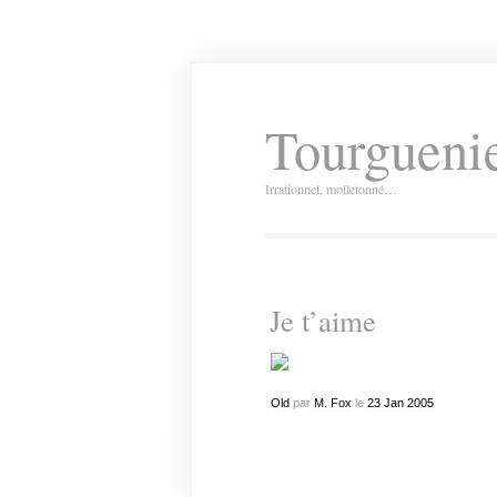
Tourguenie
Irrationnel, molletonné…
Je t’aime
Old
par
M. Fox
le
23
Jan
2005