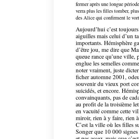
fermer après une longue période 
verra plus les filles tomber, pl
des Alice qui confirment le vor
Aujourd’hui c’est toujours 
aiguilles mais celui d’un t
importants. Hémisphère gau
d’être jou, me dire que Mar
queue rance qu’une ville, 
englue les semelles comm
noter vraiment, juste dict
ficher automne 2001, ode
souvenir du vieux port co
suicidés, et encore. Hémisp
convainquants, pas de cada
au profit de la troisième 
en vacuité comme cette vill
miroir, rien à y faire, rien à
C’est la ville où les filles s
Songer que 10 000 signes po
et pas assez, mais que c’est