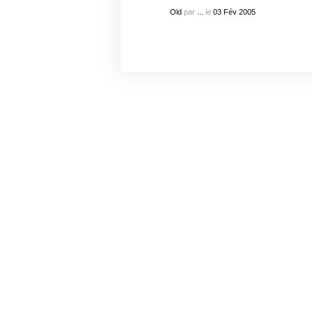
Old
par
...
le
03
Fév
2005