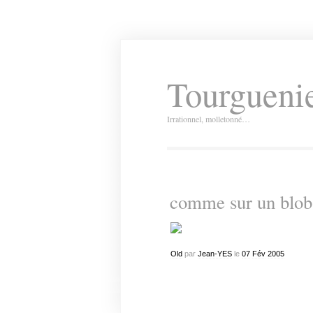
Tourguenie
Irrationnel, molletonné…
comme sur un blob
Old
par
Jean-YES
le
07
Fév
2005