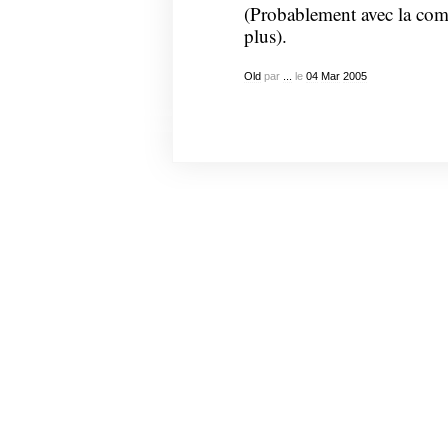
(Probablement avec la comp
plus).
Old
par
...
le
04
Mar
2005