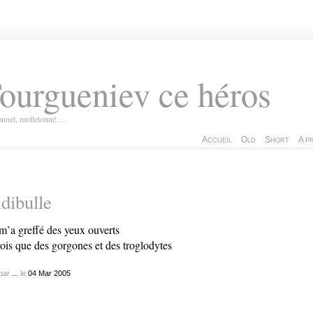
ourgueniev ce héros
ionnel, molletonné…
Accueil
Old
Short
A p
dibulle
m’a greffé des yeux ouverts
vois que des gorgones et des troglodytes
par
...
le
04
Mar
2005