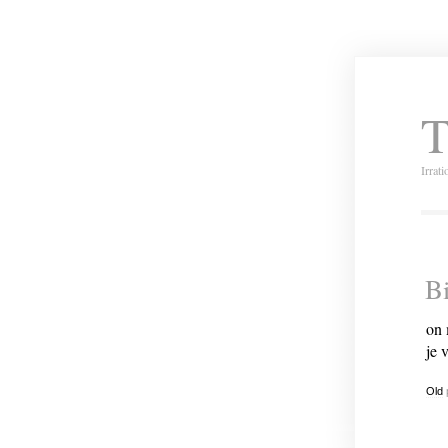
T
Irrat
Bi
on 
je 
Old