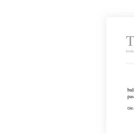
T
Irrat
bul
pas
Old