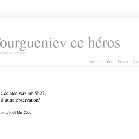
ourgueniev ce héros
ionnel, molletonné…
Accueil
Old
Short
A p
le éclatée vers am 5h27
.
 d’autre observation/
par
...
le
06
Mar
2005