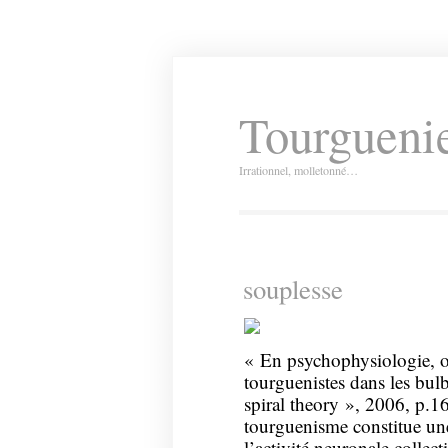
Tourguenie
Irrationnel, molletonné…
souplesse
« En psychophysiologie, 
tourguenistes dans les bulb
spiral theory », 2006, p.16
tourguenisme constitue une 
l’activité neuronale collec