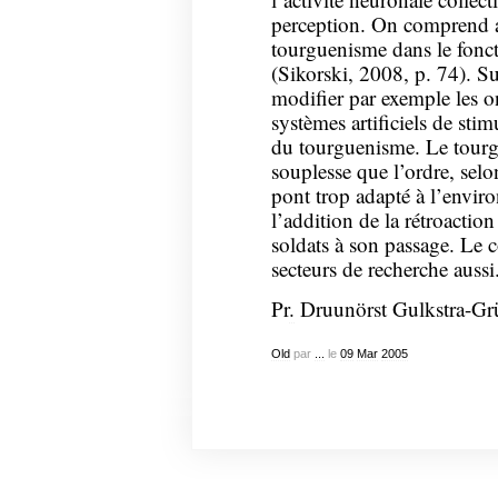
perception. On comprend au
tourguenisme dans le fon
(Sikorski, 2008, p. 74). Su
modifier par exemple les o
systèmes artificiels de sti
du tourguenisme. Le tourgu
souplesse que l’ordre, selo
pont trop adapté à l’envir
l’addition de la rétroactio
soldats à son passage. Le 
secteurs de recherche aussi
Pr
.
Druunörst Gulkstra-Grü
Old
par
...
le
09
Mar
2005