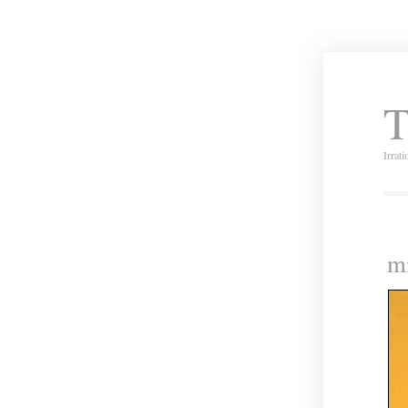
T
Irrat
m