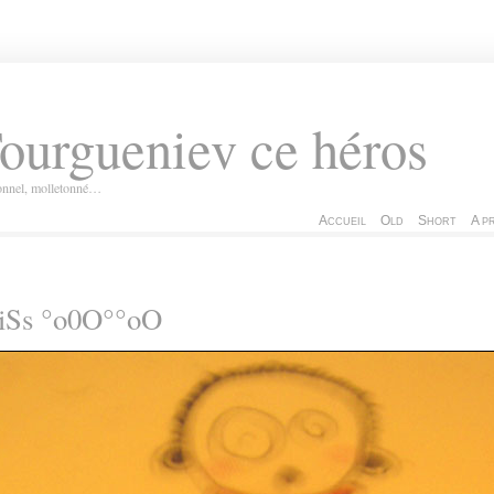
ourgueniev ce héros
ionnel, molletonné…
Accueil
Old
Short
A p
iSs °o0O°°oO