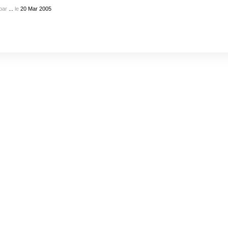
par
...
le
20
Mar
2005