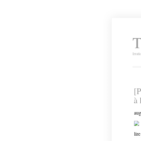
T
Irrat
[
à 
aug
lire