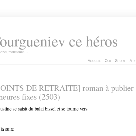
ourgueniev ce héros
ionnel, molletonné…
Accueil
Old
Short
A p
POINTS DE RETRAITE] roman à publier
heures fixes (2503)
ustine se saisit du balai bissel et se tourne vers
 la suite